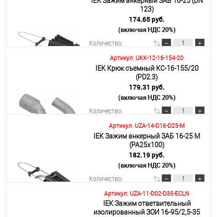
IEK Зажим анкерный ЗАБ 16-25 (DN
В корзину
123)
174.65 руб.
(включая НДС 20%)
Подробнее
Количество:
Артикул: UKK-12-16-154-20
IEK Крюк съемный КС-16-155/20
В корзину
(PD2.3)
179.31 руб.
(включая НДС 20%)
Подробнее
Количество:
Артикул: UZA-14-D16-D25-M
IEK Зажим анкерный ЗАБ 16-25 М
В корзину
(PA25x100)
182.19 руб.
(включая НДС 20%)
Подробнее
Количество:
Артикул: UZA-11-D02-D35-ECLN
IEK Зажим ответвительный
В корзину
изолированный ЗОИ 16-95/2,5-35