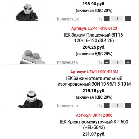
ECOLINE
198.90 руб.
(включая НДС 20%)
Подробнее
Количество:
Артикул: UZP-11-S16-S120
IEK Зажим Плашечный ЗП 16-
В корзину
120/16-120 (SL4.26)
204.25 руб.
(включая НДС 20%)
Подробнее
Количество:
Артикул: UZA-11-D01-D10M
IEK Зажим ответвительный
В корзину
изолированный ЗОИ 10-95/1,5-10 М
215.15 руб.
(включая НДС 20%)
Подробнее
Количество:
Артикул: UKP-12-800
IEK Крюк промежуточный КП-500
В корзину
(HEL-5642)
231.07 руб.