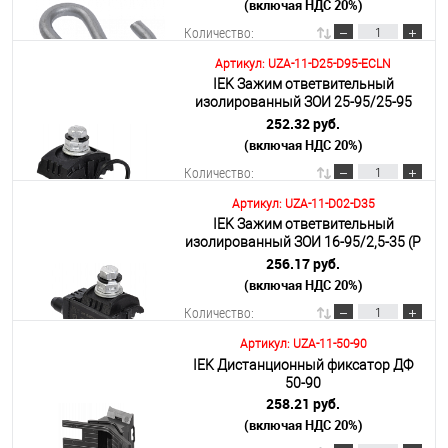
(включая НДС 20%)
Подробнее
Количество:
Артикул: UZA-11-D25-D95-ECLN
IEK Зажим ответвительный
В корзину
изолированный ЗОИ 25-95/25-95
ECOLINE
252.32 руб.
(включая НДС 20%)
Подробнее
Количество:
Артикул: UZA-11-D02-D35
IEK Зажим ответвительный
В корзину
изолированный ЗОИ 16-95/2,5-35 (P
645, P2X-95, SLIW15.1)
256.17 руб.
(включая НДС 20%)
Подробнее
Количество:
Артикул: UZA-11-50-90
IEK Дистанционный фиксатор ДФ
В корзину
50-90
258.21 руб.
(включая НДС 20%)
Подробнее