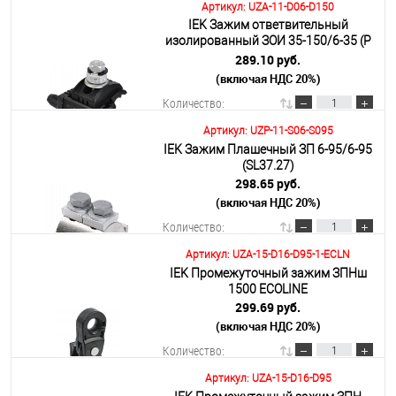
Артикул: UZA-11-D06-D150
IEK Зажим ответвительный
В корзину
изолированный ЗОИ 35-150/6-35 (P
645, P2R-150)
289.10 руб.
(включая НДС 20%)
Подробнее
Количество:
Артикул: UZP-11-S06-S095
IEK Зажим Плашечный ЗП 6-95/6-95
В корзину
(SL37.27)
298.65 руб.
(включая НДС 20%)
Подробнее
Количество:
Артикул: UZA-15-D16-D95-1-ECLN
IEK Промежуточный зажим ЗПНш
В корзину
1500 ECOLINE
299.69 руб.
(включая НДС 20%)
Подробнее
Количество:
Артикул: UZA-15-D16-D95