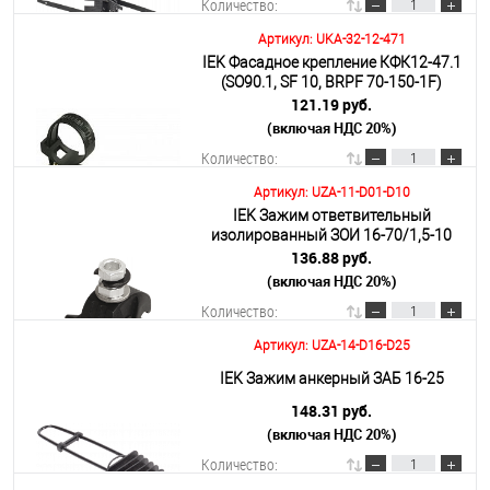
Количество:
Артикул: UKA-32-12-471
IEK Фасадное крепление КФК12-47.1
В корзину
(SO90.1, SF 10, BRPF 70-150-1F)
121.19 руб.
(включая НДС 20%)
Подробнее
Количество:
Артикул: UZA-11-D01-D10
IEK Зажим ответвительный
В корзину
изолированный ЗОИ 16-70/1,5-10
136.88 руб.
(включая НДС 20%)
Подробнее
Количество:
Артикул: UZA-14-D16-D25
В корзину
IEK Зажим анкерный ЗАБ 16-25
148.31 руб.
(включая НДС 20%)
Подробнее
Количество: