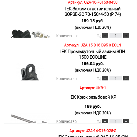
Артикул: UZA-10-70150-0450
IEK Зажим ответвительный
В корзину
ЗОРЗБ-2С 70-150/4-50 (Р 74)
159.15 руб.
(включая НДС 20%)
Подробнее
Количество:
Артикул: UZA-15-D16-D95-0-ECLN
IEK Промежуточный зажим ЗПН
В корзину
1500 ECOLINE
166.04 руб.
(включая НДС 20%)
Подробнее
Количество:
Артикул: UKR-1
В корзину
IEK Крюк резьбовой КР
169 руб.
(включая НДС 20%)
Подробнее
Количество:
Артикул: UZA-14-D16-D25-S