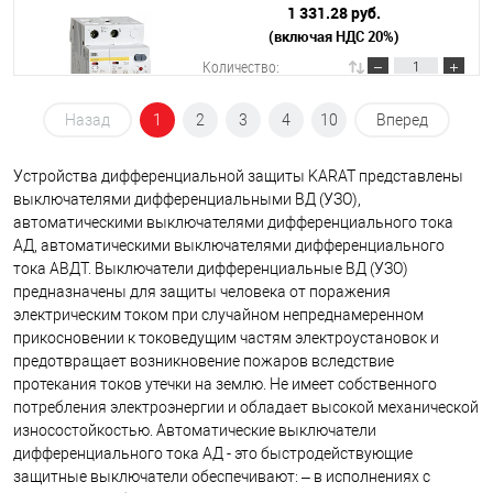
АД12М 2Р С16 30мА
1 331.28 руб.
(включая НДС 20%)
Подробнее
Количество:
Назад
1
2
3
4
10
Вперед
В корзину
Устройства дифференциальной защиты KARAT представлены
Подробнее
выключателями дифференциальными ВД (УЗО),
автоматическими выключателями дифференциального тока
АД, автоматическими выключателями дифференциального
тока АВДТ. Выключатели дифференциальные ВД (УЗО)
предназначены для защиты человека от поражения
электрическим током при случайном непреднамеренном
прикосновении к токоведущим частям электроустановок и
предотвращает возникновение пожаров вследствие
протекания токов утечки на землю. Не имеет собственного
потребления электроэнергии и обладает высокой механической
износостойкостью. Автоматические выключатели
дифференциального тока АД - это быстродействующие
защитные выключатели обеспечивают: – в исполнениях с