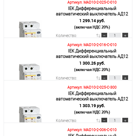
Артикул: MAD10-2-025-C-010
IEK Дифференциальный
В корзину
автоматический выключатель АД12
2Р 25А 10мА
1 299.14 руб.
(включая НДС 20%)
Подробнее
Количество:
Артикул: MAD10-2-016-C-010
IEK Дифференциальный
В корзину
автоматический выключатель АД12
2Р 16А 10мА
1 300.26 руб.
(включая НДС 20%)
Подробнее
Количество:
Артикул: MAD10-2-025-C-300
IEK Дифференциальный
В корзину
автоматический выключатель АД12
2Р 25А 300мА
1 303.19 руб.
(включая НДС 20%)
Подробнее
Количество:
Артикул: MAD10-2-006-C-010