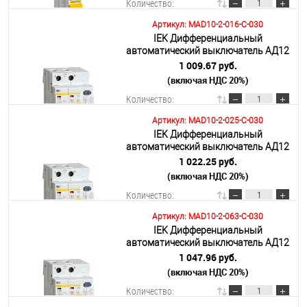
Количество:
Артикул: MAD10-2-016-C-030
IEK Дифференциальный
В корзину
автоматический выключатель АД12
2Р 16А 30мА
1 009.67 руб.
(включая НДС 20%)
Подробнее
Количество:
Артикул: MAD10-2-025-C-030
IEK Дифференциальный
В корзину
автоматический выключатель АД12
2Р 25А 30мА
1 022.25 руб.
(включая НДС 20%)
Подробнее
Количество:
Артикул: MAD10-2-063-C-030
IEK Дифференциальный
В корзину
автоматический выключатель АД12
2Р 63А 30мА
1 047.96 руб.
(включая НДС 20%)
Подробнее
Количество: