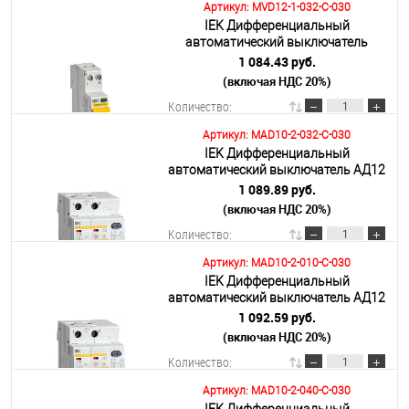
Артикул: MVD12-1-032-C-030
IEK Дифференциальный
В корзину
автоматический выключатель
АВДТ32МL С32 30мА KARAT
1 084.43 руб.
(включая НДС 20%)
Подробнее
Количество:
Артикул: MAD10-2-032-C-030
IEK Дифференциальный
В корзину
автоматический выключатель АД12
2Р 32А 30мА
1 089.89 руб.
(включая НДС 20%)
Подробнее
Количество:
Артикул: MAD10-2-010-C-030
IEK Дифференциальный
В корзину
автоматический выключатель АД12
2Р 10А 30мА
1 092.59 руб.
(включая НДС 20%)
Подробнее
Количество:
Артикул: MAD10-2-040-C-030