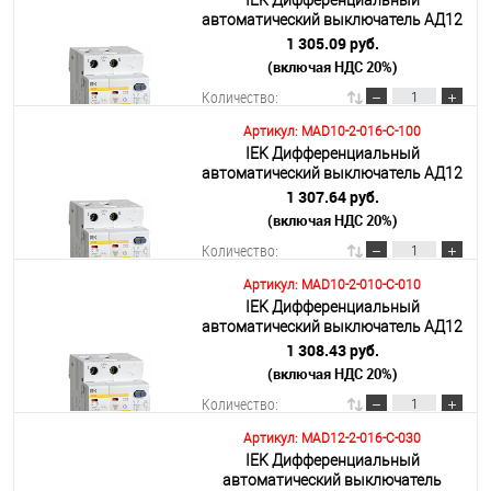
IEK Дифференциальный
В корзину
автоматический выключатель АД12
2Р 6А 10мА
1 305.09 руб.
(включая НДС 20%)
Подробнее
Количество:
Артикул: MAD10-2-016-C-100
IEK Дифференциальный
В корзину
автоматический выключатель АД12
2Р 16А 100мА
1 307.64 руб.
(включая НДС 20%)
Подробнее
Количество:
Артикул: MAD10-2-010-C-010
IEK Дифференциальный
В корзину
автоматический выключатель АД12
2Р 10А 10мА
1 308.43 руб.
(включая НДС 20%)
Подробнее
Количество:
Артикул: MAD12-2-016-C-030
IEK Дифференциальный
В корзину
автоматический выключатель