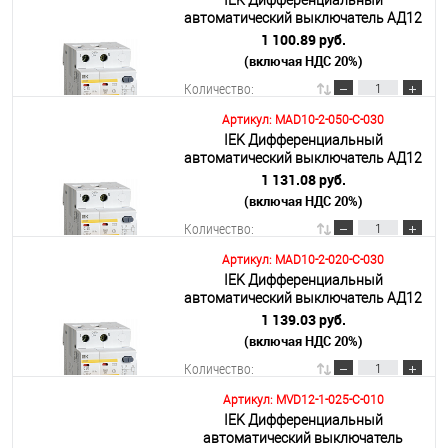
IEK Дифференциальный
В корзину
автоматический выключатель АД12
2Р 40А 30мА
1 100.89 руб.
(включая НДС 20%)
Подробнее
Количество:
Артикул: MAD10-2-050-C-030
IEK Дифференциальный
В корзину
автоматический выключатель АД12
2Р 50А 30мА
1 131.08 руб.
(включая НДС 20%)
Подробнее
Количество:
Артикул: MAD10-2-020-C-030
IEK Дифференциальный
В корзину
автоматический выключатель АД12
2Р 20А 30мА
1 139.03 руб.
(включая НДС 20%)
Подробнее
Количество:
Артикул: MVD12-1-025-C-010
IEK Дифференциальный
В корзину
автоматический выключатель