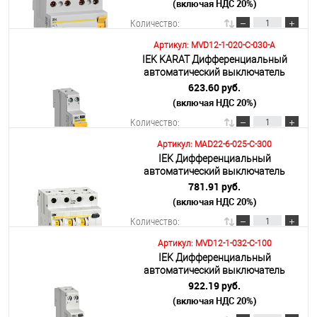
(включая НДС 20%)
Количество:
Артикул: MVD12-1-020-C-030-A
IEK KARAT Дифференциальный
В корзину
автоматический выключатель
АВДТ32ML тип A С20 30мА
623.60 руб.
(включая НДС 20%)
Подробнее
Количество:
Артикул: MAD22-6-025-C-300
IEK Дифференциальный
В корзину
автоматический выключатель
АВДТ 34 C25 300мА
781.91 руб.
(включая НДС 20%)
Подробнее
Количество:
Артикул: MVD12-1-032-C-100
IEK Дифференциальный
В корзину
автоматический выключатель
АВДТ32МL С32 100мА KARAT
922.19 руб.
(включая НДС 20%)
Подробнее