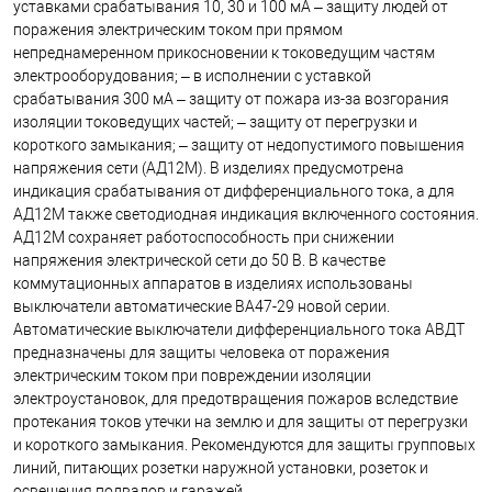
уставками срабатывания 10, 30 и 100 мА – защиту людей от
поражения электрическим током при прямом
непреднамеренном прикосновении к токоведущим частям
электрооборудования; – в исполнении с уставкой
срабатывания 300 мА – защиту от пожара из-за возгорания
изоляции токоведущих частей; – защиту от перегрузки и
короткого замыкания; – защиту от недопустимого повышения
напряжения сети (АД12М). В изделиях предусмотрена
индикация срабатывания от дифференциального тока, а для
АД12М также светодиодная индикация включенного состояния.
АД12М сохраняет работоспособность при снижении
напряжения электрической сети до 50 В. В качестве
коммутационных аппаратов в изделиях использованы
выключатели автоматические ВА47-29 новой серии.
Автоматические выключатели дифференциального тока АВДТ
предназначены для защиты человека от поражения
электрическим током при повреждении изоляции
электроустановок, для предотвращения пожаров вследствие
протекания токов утечки на землю и для защиты от перегрузки
и короткого замыкания. Рекомендуются для защиты групповых
линий, питающих розетки наружной установки, розеток и
освещения подвалов и гаражей.