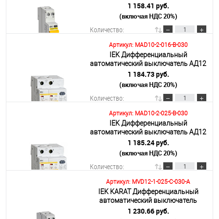
АВДТ32МL С25 10мА KARAT
1 158.41 руб.
(включая НДС 20%)
Подробнее
Количество:
Артикул: MAD10-2-016-B-030
IEK Дифференциальный
В корзину
автоматический выключатель АД12
2Р B16 30мА
1 184.73 руб.
(включая НДС 20%)
Подробнее
Количество:
Артикул: MAD10-2-025-B-030
IEK Дифференциальный
В корзину
автоматический выключатель АД12
2Р B25 30мА
1 185.24 руб.
(включая НДС 20%)
Подробнее
Количество:
Артикул: MVD12-1-025-C-030-A
IEK KARAT Дифференциальный
В корзину
автоматический выключатель
АВДТ32ML тип A С25 30мА
1 230.66 руб.