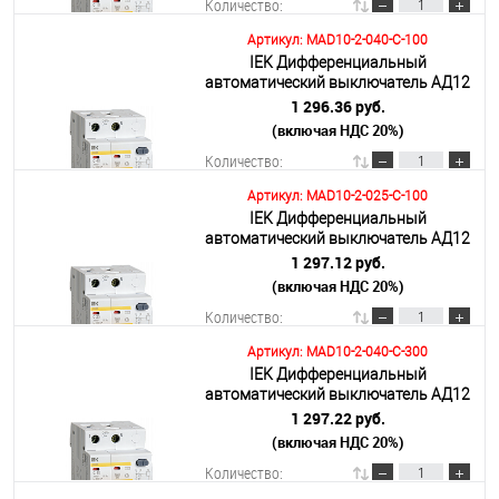
Количество:
Артикул: MAD10-2-040-C-100
IEK Дифференциальный
В корзину
автоматический выключатель АД12
2Р 40А 100мА
1 296.36 руб.
(включая НДС 20%)
Подробнее
Количество:
Артикул: MAD10-2-025-C-100
IEK Дифференциальный
В корзину
автоматический выключатель АД12
2Р 25А 100мА
1 297.12 руб.
(включая НДС 20%)
Подробнее
Количество:
Артикул: MAD10-2-040-C-300
IEK Дифференциальный
В корзину
автоматический выключатель АД12
2р 40А 300мА
1 297.22 руб.
(включая НДС 20%)
Подробнее
Количество: