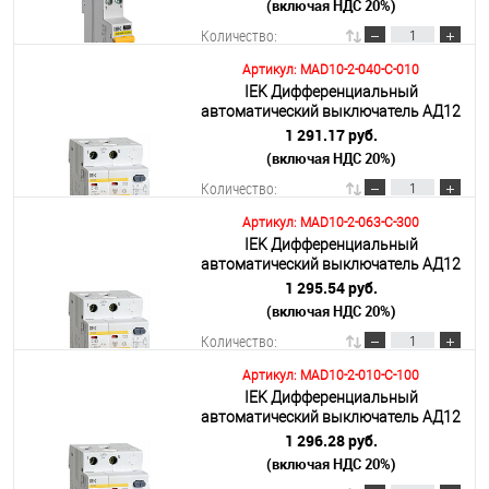
(включая НДС 20%)
Подробнее
Количество:
Артикул: MAD10-2-040-C-010
IEK Дифференциальный
В корзину
автоматический выключатель АД12
2р 40А 10мА
1 291.17 руб.
(включая НДС 20%)
Подробнее
Количество:
Артикул: MAD10-2-063-C-300
IEK Дифференциальный
В корзину
автоматический выключатель АД12
2Р 63А 300мА
1 295.54 руб.
(включая НДС 20%)
Подробнее
Количество:
Артикул: MAD10-2-010-C-100
IEK Дифференциальный
В корзину
автоматический выключатель АД12
2Р 10А 100мА
1 296.28 руб.
(включая НДС 20%)
Подробнее