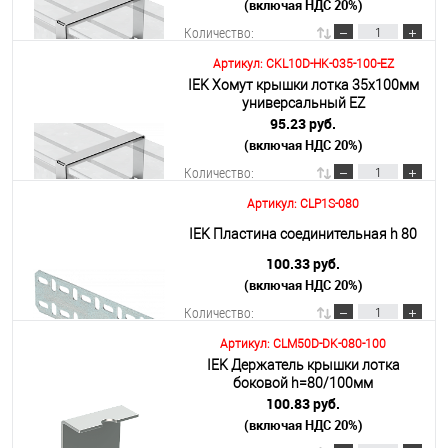
(включая НДС 20%)
Подробнее
Количество:
Артикул: CKL10D-HK-035-100-EZ
IEK Хомут крышки лотка 35х100мм
В корзину
универсальный EZ
95.23 руб.
(включая НДС 20%)
Подробнее
Количество:
Артикул: CLP1S-080
В корзину
IEK Пластина соединительная h 80
100.33 руб.
(включая НДС 20%)
Подробнее
Количество:
Артикул: CLM50D-DK-080-100
IEK Держатель крышки лотка
В корзину
боковой h=80/100мм
100.83 руб.
(включая НДС 20%)
Подробнее