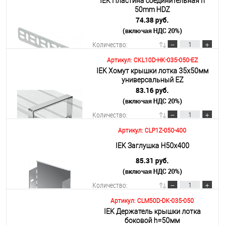
IEK Пластина соединительная h
В корзину
50mm HDZ
74.38 руб.
(включая НДС 20%)
Подробнее
Количество:
Артикул: CKL10D-HK-035-050-EZ
IEK Хомут крышки лотка 35х50мм
В корзину
универсальный EZ
83.16 руб.
(включая НДС 20%)
Подробнее
Количество:
Артикул: CLP1Z-050-400
В корзину
IEK Заглушка Н50х400
85.31 руб.
(включая НДС 20%)
Подробнее
Количество:
Артикул: CLM50D-DK-035-050
IEK Держатель крышки лотка
В корзину
боковой h=50мм