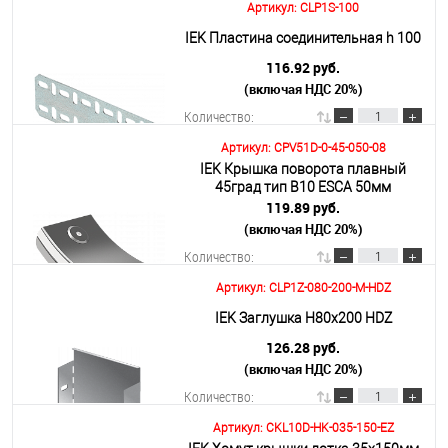
Артикул: CLP1S-100
В корзину
IEK Пластина соединительная h 100
116.92 руб.
(включая НДС 20%)
Подробнее
Количество:
Артикул: CPV51D-0-45-050-08
IEK Крышка поворота плавный
В корзину
45град тип В10 ESCA 50мм
119.89 руб.
(включая НДС 20%)
Подробнее
Количество:
Артикул: CLP1Z-080-200-M-HDZ
В корзину
IEK Заглушка Н80х200 HDZ
126.28 руб.
(включая НДС 20%)
Подробнее
Количество:
Артикул: CKL10D-HK-035-150-EZ