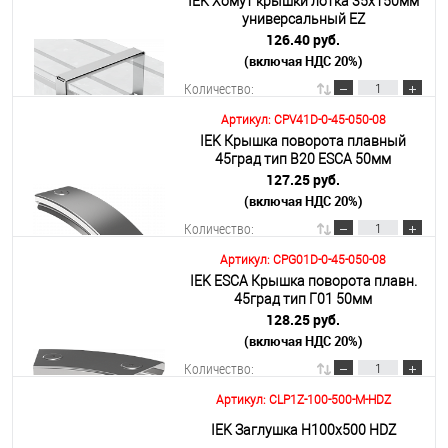
IEK Хомут крышки лотка 35х150мм
В корзину
универсальный EZ
126.40 руб.
(включая НДС 20%)
Подробнее
Количество:
Артикул: CPV41D-0-45-050-08
IEK Крышка поворота плавный
В корзину
45град тип В20 ESCA 50мм
127.25 руб.
(включая НДС 20%)
Подробнее
Количество:
Артикул: CPG01D-0-45-050-08
IEK ESCA Крышка поворота плавн.
В корзину
45град тип Г01 50мм
128.25 руб.
(включая НДС 20%)
Подробнее
Количество:
Артикул: CLP1Z-100-500-M-HDZ
В корзину
IEK Заглушка Н100х500 HDZ