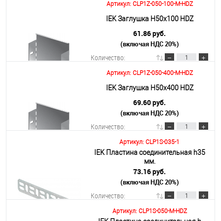
Артикул: CLP1Z-050-100-M-HDZ
В корзину
IEK Заглушка Н50х100 HDZ
61.86 руб.
(включая НДС 20%)
Подробнее
Количество:
Артикул: CLP1Z-050-400-M-HDZ
В корзину
IEK Заглушка Н50х400 HDZ
69.60 руб.
(включая НДС 20%)
Подробнее
Количество:
Артикул: CLP1S-035-1
IEK Пластина соединительная h35
В корзину
мм.
73.16 руб.
(включая НДС 20%)
Подробнее
Количество:
Артикул: CLP1S-050-M-HDZ