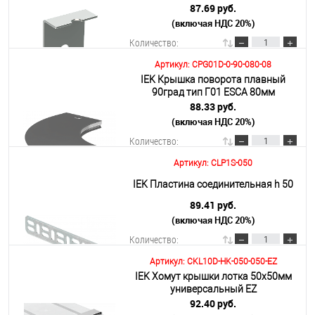
87.69 руб.
(включая НДС 20%)
Подробнее
Количество:
Артикул: CPG01D-0-90-080-08
IEK Крышка поворота плавный
В корзину
90град тип Г01 ESCA 80мм
88.33 руб.
(включая НДС 20%)
Подробнее
Количество:
Артикул: CLP1S-050
В корзину
IEK Пластина соединительная h 50
89.41 руб.
(включая НДС 20%)
Подробнее
Количество:
Артикул: CKL10D-HK-050-050-EZ
IEK Хомут крышки лотка 50х50мм
В корзину
универсальный EZ
92.40 руб.