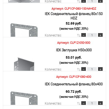
Количество:
Артикул: CLP1CF-080-150-M-HDZ
IEK Соединительный фланец 80х150
В корзину
HDZ
52.69 руб.
(включая НДС 20%)
Подробнее
Количество:
Артикул: CLP1Z-050-300
В корзину
IEK Заглушка Н50х300
53.01 руб.
(включая НДС 20%)
Подробнее
Количество:
Артикул: CLP1CF-080-400
В корзину
IEK Соединительный фланец 80х400
60.72 руб.
(включая НДС 20%)
Подробнее
Количество: