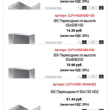
(включая НДС 20%)
Количество:
Артикул: CLP1H-035-050-100
IEK Переходник по высоте
В корзину
35х50B100
14.30 руб.
(включая НДС 20%)
Подробнее
Количество:
Артикул: CLP1H-050-080-200
IEK Переходник по высоте
В корзину
50х80B200
19.96 руб.
(включая НДС 20%)
Подробнее
Количество:
Артикул: CLP1H-050-150-M-HDZ
В корзину
IEK Переходник Н 50х150 HDZ
51.44 руб.
(включая НДС 20%)
Подробнее