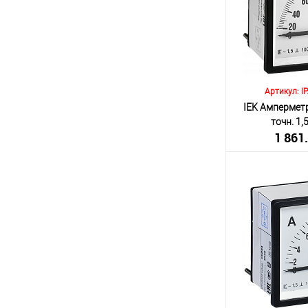
К сравнению
В избранное
Артикул: I
IEK Амперметр
точн. 1
1 861
(включа
Количество:
В 
К сравнению
В избранное