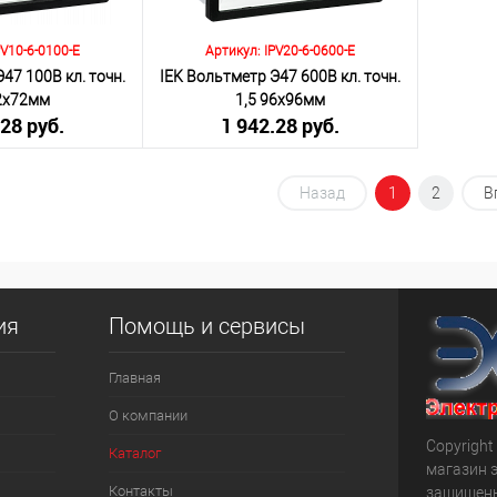
PV10-6-0100-E
Артикул: IPV20-6-0600-E
47 100В кл. точн.
IEK Вольтметр Э47 600В кл. точн.
72х72мм
1,5 96х96мм
.28 руб.
1 942.28 руб.
я НДС 20%)
(включая НДС 20%)
Назад
1
2
В
Количество:
корзину
В корзину
ия
Помощь и сервисы
К сравнению
Под заказ
В избранное
Под заказ
Главная
О компании
Copyright 
Каталог
магазин 
Контакты
защищен