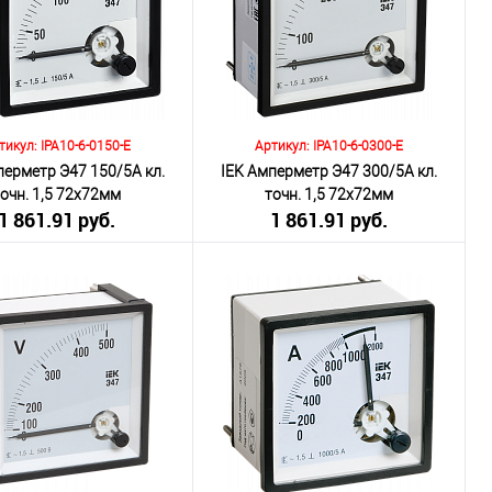
внению
К сравнению
ранное
Под заказ
В избранное
Под заказ
тикул: IPA10-6-0150-E
Артикул: IPA10-6-0300-E
перметр Э47 150/5А кл.
IEK Амперметр Э47 300/5А кл.
точн. 1,5 72х72мм
точн. 1,5 72х72мм
1 861.91 руб.
1 861.91 руб.
включая НДС 20%)
(включая НДС 20%)
о:
Количество:
В корзину
В корзину
внению
К сравнению
ранное
Под заказ
В избранное
Под заказ