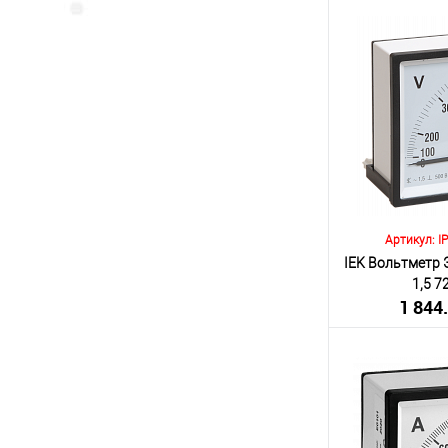
(включа
Количество:
В 
К сравнению
В избранное
Артикул: I
IEK Вольтметр Э
1,5 
1 844
(включа
Количество:
В 