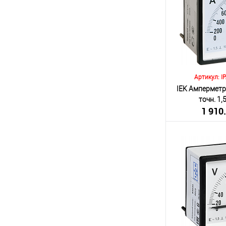
В 
К сравнению
В избранное
Артикул: I
IEK Амперметр
точн. 1
1 910
(включа
Количество:
В 
К сравнению
В избранное