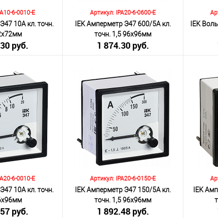
PA10-6-0010-E
Артикул: IPA20-6-0600-E
Ар
Э47 10А кл. точн.
IEK Амперметр Э47 600/5А кл.
IEK Воль
72х72мм
точн. 1,5 96х96мм
.30 руб.
1 874.30 руб.
я НДС 20%)
(включая НДС 20%)
(
Количество:
Количеств
корзину
В корзину
К сравнению
К сра
Под заказ
В избранное
Под заказ
В изб
PA20-6-0010-E
Артикул: IPA20-6-0150-E
Ар
Э47 10А кл. точн.
IEK Амперметр Э47 150/5А кл.
IEK Амп
96х96мм
точн. 1,5 96х96мм
.57 руб.
1 892.48 руб.