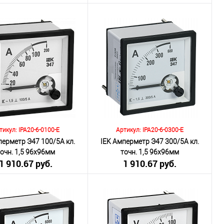
включая НДС 20%)
(включая НДС 20%)
о:
Количество:
В корзину
В корзину
внению
К сравнению
ранное
Под заказ
В избранное
Под заказ
тикул: IPA20-6-0100-E
Артикул: IPA20-6-0300-E
перметр Э47 100/5А кл.
IEK Амперметр Э47 300/5А кл.
точн. 1,5 96х96мм
точн. 1,5 96х96мм
1 910.67 руб.
1 910.67 руб.
включая НДС 20%)
(включая НДС 20%)
о:
Количество: