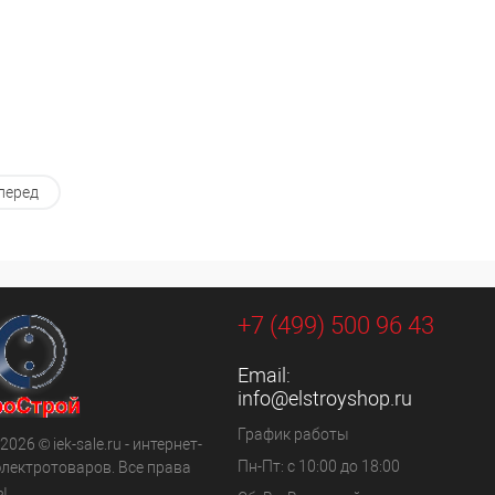
перед
+7 (499) 500 96 43
Email:
info@elstroyshop.ru
График работы
2026 © iek-sale.ru - интернет-
Пн-Пт: с 10:00 до 18:00
электротоваров. Все права
ы.