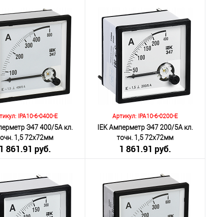
включая НДС 20%)
(включая НДС 20%)
о:
Количество:
В корзину
В корзину
внению
К сравнению
ранное
Под заказ
В избранное
Под заказ
тикул: IPA10-6-0400-E
Артикул: IPA10-6-0200-E
перметр Э47 400/5А кл.
IEK Амперметр Э47 200/5А кл.
точн. 1,5 72х72мм
точн. 1,5 72х72мм
1 861.91 руб.
1 861.91 руб.
включая НДС 20%)
(включая НДС 20%)
о:
Количество:
В корзину
В корзину