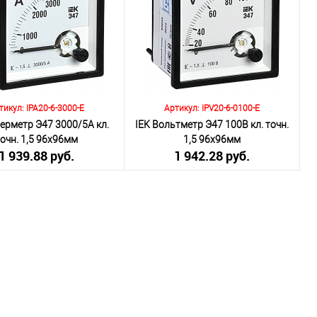
В корзину
В корзину
внению
К сравнению
ранное
Под заказ
В избранное
Под заказ
тикул: IPA20-6-3000-E
Артикул: IPV20-6-0100-E
ерметр Э47 3000/5А кл.
IEK Вольтметр Э47 100В кл. точн.
точн. 1,5 96х96мм
1,5 96х96мм
1 939.88 руб.
1 942.28 руб.
включая НДС 20%)
(включая НДС 20%)
о:
Количество:
В корзину
В корзину
внению
К сравнению
ранное
Под заказ
В избранное
Под заказ