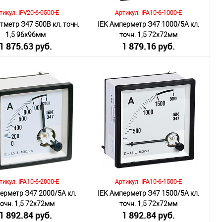
тикул: IPV20-6-0500-E
Артикул: IPA10-6-1000-E
тметр Э47 500В кл. точн.
IEK Амперметр Э47 1000/5А кл.
1,5 96х96мм
точн. 1,5 72х72мм
1 875.63 руб.
1 879.16 руб.
включая НДС 20%)
(включая НДС 20%)
о:
Количество:
В корзину
В корзину
внению
К сравнению
ранное
Под заказ
В избранное
Под заказ
тикул: IPA10-6-2000-E
Артикул: IPA10-6-1500-E
ерметр Э47 2000/5А кл.
IEK Амперметр Э47 1500/5А кл.
точн. 1,5 72х72мм
точн. 1,5 72х72мм
1 892.84 руб.
1 892.84 руб.