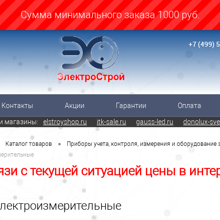
Cумма минимального заказа 1000 руб.
+7 (499) 
Контакты
Акции
Гарантии
Оплата
и магазины:
elstroyshop.ru
itk-sale.ru
gauss-led.ru
donolux-sve
•
Каталог товаров
Приборы учета, контроля, измерения и оборудование
мерительные
язи с текущей ситуацией цены в инте
лектроизмерительные