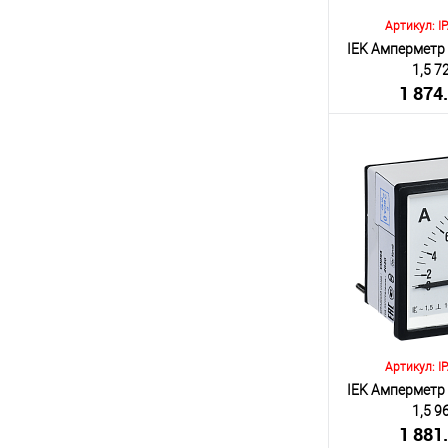
Артикул: I
IEK Амперметр 
1,5 
1 874
(включа
Количество:
В 
К сравнению
В избранное
Артикул: I
IEK Амперметр 
1,5 
1 881