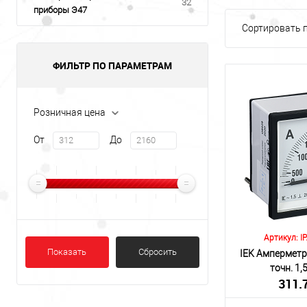
32
приборы Э47
Сортировать п
ФИЛЬТР ПО ПАРАМЕТРАМ
Розничная цена
От
До
Артикул: I
Показать
Сбросить
IEK Амперметр
точн. 1
311.