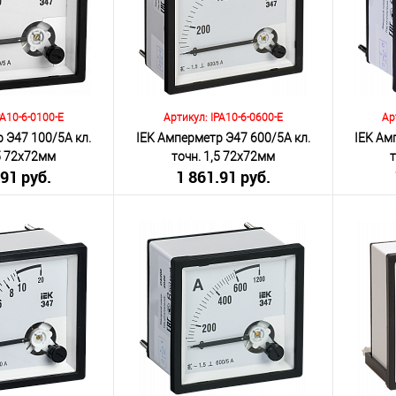
К сравнению
К сра
Под заказ
В избранное
Под заказ
В изб
PA10-6-0100-E
Артикул: IPA10-6-0600-E
Ар
 Э47 100/5А кл.
IEK Амперметр Э47 600/5А кл.
IEK Ам
,5 72х72мм
точн. 1,5 72х72мм
.91 руб.
1 861.91 руб.
я НДС 20%)
(включая НДС 20%)
(
Количество:
Количеств
корзину
В корзину
К сравнению
К сра
Под заказ
В избранное
Под заказ
В изб