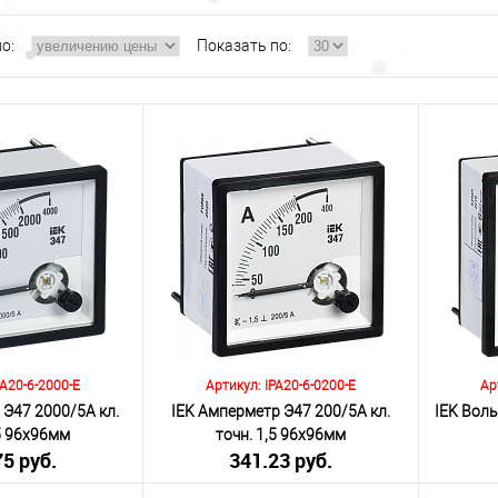
о:
Показать по:
PA20-6-2000-E
Артикул: IPA20-6-0200-E
Ар
 Э47 2000/5А кл.
IEK Амперметр Э47 200/5А кл.
IEK Воль
,5 96х96мм
точн. 1,5 96х96мм
75 руб.
341.23 руб.