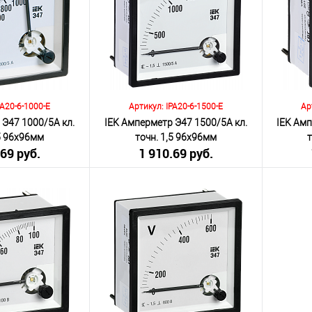
корзину
В корзину
К сравнению
К сра
Под заказ
В избранное
Под заказ
В изб
PA20-6-1000-E
Артикул: IPA20-6-1500-E
Ар
 Э47 1000/5А кл.
IEK Амперметр Э47 1500/5А кл.
IEK Амп
,5 96х96мм
точн. 1,5 96х96мм
.69 руб.
1 910.69 руб.
я НДС 20%)
(включая НДС 20%)
(
Количество:
Количеств
корзину
В корзину
К сравнению
К сра
Под заказ
В избранное
Под заказ
В изб