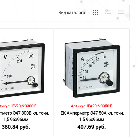
Вид каталога:
тикул: IPV20-6-0300-E
Артикул: IPA20-6-0050-E
тметр Э47 300В кл. точн.
IEK Амперметр Э47 50А кл. точн.
1,5 96х96мм
1,5 96х96мм
380.84 руб.
407.69 руб.