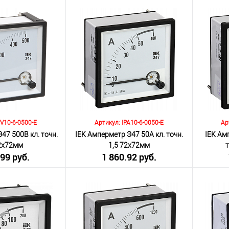
я НДС 20%)
(включая НДС 20%)
(
Количество:
Количеств
корзину
В корзину
К сравнению
К сра
Под заказ
В избранное
Под заказ
В изб
PV10-6-0500-E
Артикул: IPA10-6-0050-E
Ар
47 500В кл. точн.
IEK Амперметр Э47 50А кл. точн.
IEK Ам
72х72мм
1,5 72х72мм
.99 руб.
1 860.92 руб.
я НДС 20%)
(включая НДС 20%)
(
Количество:
Количеств
корзину
В корзину