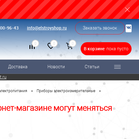
500-96-43
info@elstroyshop.ru
Заказать звонок
0
0
0
В корзине
пока пусто
Доставка
Новости
Статьи
t.ru
•
•
 электропитания
Приборы электроизмерительные
рнет-магазине могут меняться