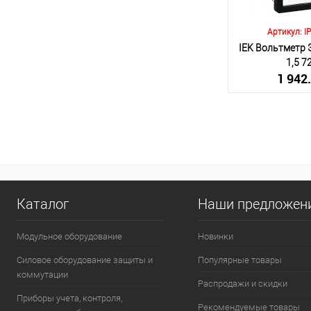
Артикул: I
IEK Вольтметр Э
1,5 
1 942
(включа
Количество:
В 
Каталог
Наши предложен
К сравнению
В избранное
Модульное оборудование
Новинки
Силовое оборудование защиты и
Популярные товары
коммутации
Распродажи и скидки
Приборы учета, контроля,
Рекомендуемые товары