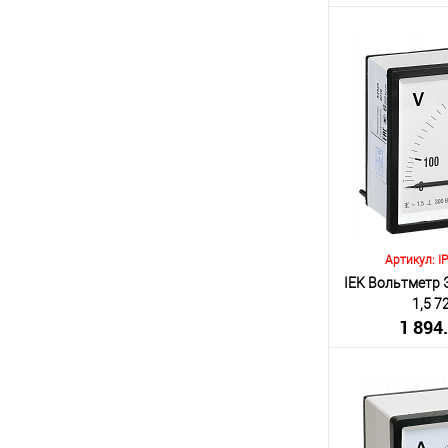
(включа
Количество:
В 
К сравнению
В избранное
Артикул: I
IEK Вольтметр Э
1,5 
1 894
(включа
Количество: