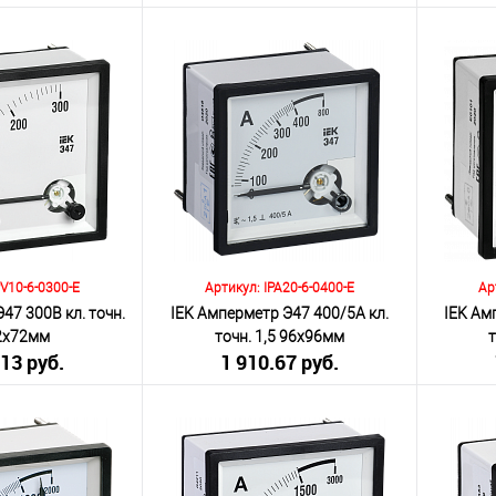
я НДС 20%)
(включая НДС 20%)
(
Количество:
Количеств
корзину
В корзину
К сравнению
К сра
Под заказ
В избранное
Под заказ
В изб
PV10-6-0300-E
Артикул: IPA20-6-0400-E
Ар
47 300В кл. точн.
IEK Амперметр Э47 400/5А кл.
IEK Ам
72х72мм
точн. 1,5 96х96мм
.13 руб.
1 910.67 руб.
я НДС 20%)
(включая НДС 20%)
(
Количество:
Количеств