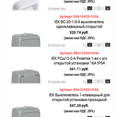
(включая НДС 20%)
Количество:
Артикул: EVA10-K03-10-54
IEK ВС-20-1-0-A выключатель
В корзину
одноклавишный открытой
установки 10А IP54 AQUATIC
320.74 руб.
(включая НДС 20%)
Подробнее
Количество:
Артикул: ERA12-K03-16-54
IEK РСш12-2-А Розетка 1-ая с з/к
В корзину
открытой установки 16А IP54
AQUATIC
341.11 руб.
(включая НДС 20%)
Подробнее
Количество:
Артикул: EVA12-K03-10-54
IEK Выключатель 1-клавишный для
В корзину
открытой установки проходной
ВС-20-1-2-A 10А IP54 AQUATIC
347.20 руб.
(включая НДС 20%)
Подробнее