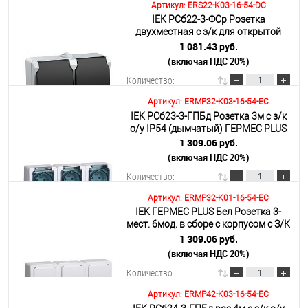
Артикул: ERS22-K03-16-54-DC
IEK РСб22-3-ФСр Розетка
В корзину
двухместная с з/к для открытой
установки IP54
1 081.43 руб.
(включая НДС 20%)
Подробнее
Количество:
Артикул: ERMP32-K03-16-54-EC
IEK РСб23-3-ГПБд Розетка 3м с з/к
В корзину
о/у IP54 (дымчатый) ГЕРМЕС PLUS
1 309.06 руб.
(включая НДС 20%)
Подробнее
Количество:
Артикул: ERMP32-K01-16-54-EC
IEK ГЕРМЕС PLUS Бел Розетка 3-
В корзину
мест. 6мод. в сборе с корпусом с З/К
откр. уст-ки16А 220-250В с крышкой
1 309.06 руб.
винт. зажим IP54
(включая НДС 20%)
Подробнее
Количество:
Артикул: ERMP42-K03-16-54-EC