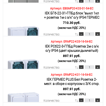
Количество:
Артикул: EBGMP20-K03-31-54-EC
IEK БГб-22-31-ГПБд блок "выкл 1кл
В корзину
+ розетка 1м с з/к" о/у IP54 ГЕРМЕС
PLUS (кл.бел./кр.дым.)
710.30 руб.
(включая НДС 20%)
Подробнее
Количество:
Артикул: ERMP22-K03-16-54-EC
IEK РСб22-3-ГПБд Розетка 2м с з/к
В корзину
о/у IP54 (цвет крышки:дымчатый)
ГЕРМЕС PLUS
897.91 руб.
(включая НДС 20%)
Подробнее
Количество:
Артикул: ERMP22-K01-16-54-EC
IEK ГЕРМЕС PLUS Бел Розетка 2-
В корзину
мест. в сборе с корпусом с З/К откр.
уст-ки16А 220-250В с крышкой
897.91 руб.
винт. зажим
(включая НДС 20%)
Подробнее
Количество: