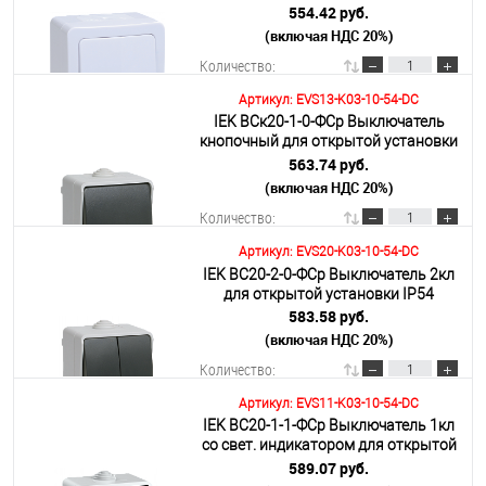
ГЕРМЕС PLUS
554.42 руб.
(включая НДС 20%)
Подробнее
Количество:
Артикул: EVS13-K03-10-54-DC
IEK ВСк20-1-0-ФСр Выключатель
В корзину
кнопочный для открытой установки
IP54
563.74 руб.
(включая НДС 20%)
Подробнее
Количество:
Артикул: EVS20-K03-10-54-DC
IEK ВС20-2-0-ФСр Выключатель 2кл
В корзину
для открытой установки IP54
583.58 руб.
(включая НДС 20%)
Подробнее
Количество:
Артикул: EVS11-K03-10-54-DC
IEK ВС20-1-1-ФСр Выключатель 1кл
В корзину
со свет. индикатором для открытой
установки IP54
589.07 руб.