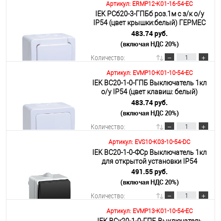
Артикул: ERMP12-K01-16-54-EC
IEK РСб20-3-ГПБб роз.1м с з/к о/у
В корзину
IP54 (цвет крышки:белый) ГЕРМЕС
PLUS
483.74 руб.
(включая НДС 20%)
Подробнее
Количество:
Артикул: EVMP10-K01-10-54-EC
IEK ВС20-1-0-ГПБ Выключатель 1кл
В корзину
о/у IP54 (цвет клавиш: белый)
ГЕРМЕС PLUS
483.74 руб.
(включая НДС 20%)
Подробнее
Количество:
Артикул: EVS10-K03-10-54-DC
IEK ВС20-1-0-ФСр Выключатель 1кл
В корзину
для открытой установки IP54
491.55 руб.
(включая НДС 20%)
Подробнее
Количество:
Артикул: EVMP13-K01-10-54-EC