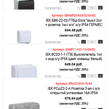
(включая НДС 20%)
Подробнее
Количество:
Артикул: EBVMP20-K03-32-54-EC
IEK БВб-22-32-ГПБд блок "выкл 2кл
В корзину
+ розетка 1м с з/к" о/у IP54 ГЕРМЕС
PLUS (кл.бел./кр.дым.)
644.48 руб.
(включая НДС 20%)
Подробнее
Количество:
Артикул: EVMP11-K01-10-54-EC
IEK ВС20-1-1-ГПБ Выключатель 1кл
В корзину
с инд о/у IP54 (цвет клавиш: белый)
ГЕРМЕС PLUS
649.04 руб.
(включая НДС 20%)
Подробнее
Количество:
Артикул: ERA22-K03-16-54
IEK РСш22-2-А Розетка 2-ая с з/к
В корзину
открытой установки 16А IP54
AQUATIC
676.64 руб.
(включая НДС 20%)
Подробнее