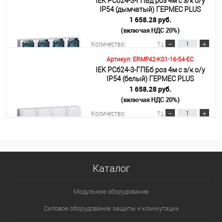
IEK РСб24-3-ГПБд роз 4м с з/к о/у
В корзину
IP54 (дымчатый) ГЕРМЕС PLUS
1 658.28 руб.
(включая НДС 20%)
Подробнее
Количество:
Артикул: ERMP42-K01-16-54-EC
IEK РСб24-3-ГПБб роз 4м с з/к о/у
В корзину
IP54 (белый) ГЕРМЕС PLUS
1 658.28 руб.
(включая НДС 20%)
Подробнее
Количество:
В корзину
Каталог
Подробнее
Модульное оборудование
Силовое оборудование защиты и коммутации