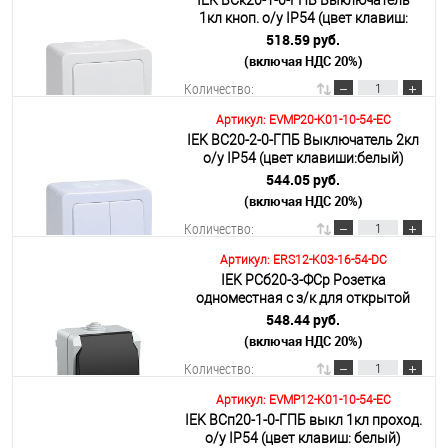
IEK ВСк20-1-0-ГПБ Выключатель
В корзину
1кл кноп. о/у IP54 (цвет клавиш:
белый) ГЕРМЕС PLUS
518.59 руб.
(включая НДС 20%)
Подробнее
Количество:
Артикул: EVMP20-K01-10-54-EC
IEK ВС20-2-0-ГПБ Выключатель 2кл
В корзину
о/у IP54 (цвет клавиши:белый)
ГЕРМЕС PLUS
544.05 руб.
(включая НДС 20%)
Подробнее
Количество:
Артикул: ERS12-K03-16-54-DC
IEK РСб20-3-ФСр Розетка
В корзину
одноместная с з/к для открытой
установки IP54
548.44 руб.
(включая НДС 20%)
Подробнее
Количество:
Артикул: EVMP12-K01-10-54-EC
IEK ВСп20-1-0-ГПБ выкл 1кл проход.
В корзину
о/у IP54 (цвет клавиш: белый)