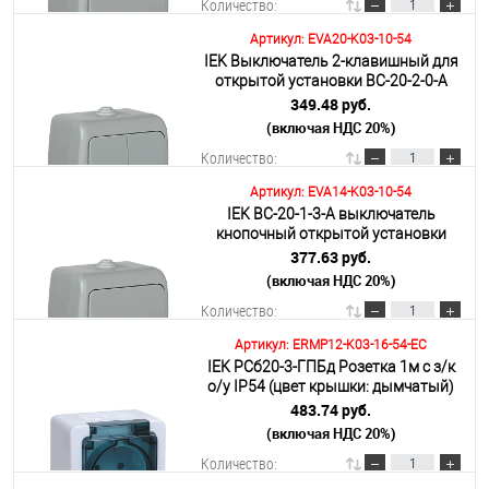
Количество:
Артикул: EVA20-K03-10-54
IEK Выключатель 2-клавишный для
В корзину
открытой установки ВС-20-2-0-A
10А IP54 AQUATIC IEK
349.48 руб.
(включая НДС 20%)
Подробнее
Количество:
Артикул: EVA14-K03-10-54
IEK ВС-20-1-3-A выключатель
В корзину
кнопочный открытой установки
10А IP54 AQUATIC
377.63 руб.
(включая НДС 20%)
Подробнее
Количество:
Артикул: ERMP12-K03-16-54-EC
IEK РСб20-3-ГПБд Розетка 1м с з/к
В корзину
о/у IP54 (цвет крышки: дымчатый)
ГЕРМЕС PLUS
483.74 руб.
(включая НДС 20%)
Подробнее
Количество: