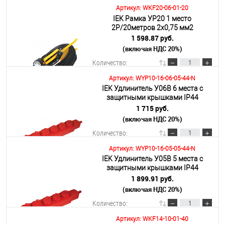
Артикул: WKF20-06-01-20
IEK Рамка УР20 1 место
В корзину
2Р/20метров 2х0,75 мм2
1 598.87 руб.
(включая НДС 20%)
Подробнее
Количество:
Артикул: WYP10-16-06-05-44-N
IEK Удлинитель У06В 6 места с
В корзину
защитными крышками IP44
2Р+PE/5метров 3х1мм2 16А/250В
1 715 руб.
(включая НДС 20%)
Подробнее
Количество:
Артикул: WYP10-16-05-05-44-N
IEK Удлинитель У05В 5 места с
В корзину
защитными крышками IP44
2Р+PE/5метров 3х1мм2 16А/250В
1 899.91 руб.
(включая НДС 20%)
Подробнее
Количество:
Артикул: WKF14-10-01-40