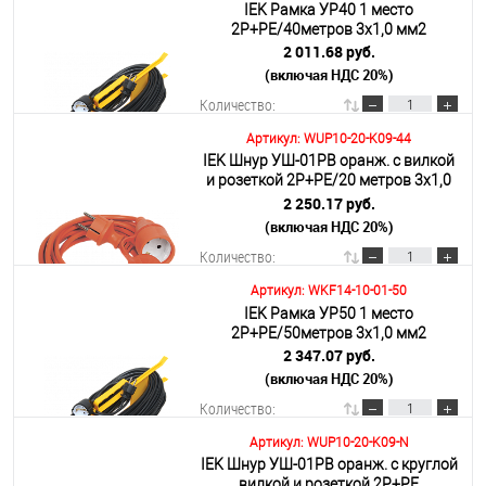
IEK Рамка УР40 1 место
В корзину
2Р+PE/40метров 3х1,0 мм2
2 011.68 руб.
(включая НДС 20%)
Подробнее
Количество:
Артикул: WUP10-20-K09-44
IEK Шнур УШ-01РВ оранж. с вилкой
В корзину
и розеткой 2Р+РЕ/20 метров 3х1,0
мм2 IP44
2 250.17 руб.
(включая НДС 20%)
Подробнее
Количество:
Артикул: WKF14-10-01-50
IEK Рамка УР50 1 место
В корзину
2Р+PE/50метров 3х1,0 мм2
2 347.07 руб.
(включая НДС 20%)
Подробнее
Количество:
Артикул: WUP10-20-K09-N
IEK Шнур УШ-01РВ оранж. с круглой
В корзину
вилкой и розеткой 2Р+PЕ