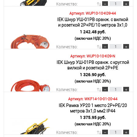
Количество:
Артикул: WUP10-10-K09-44
IEK Шнур УШ-01РВ оранж. с вилкой
В корзину
и розеткой 2Р+РЕ/10 метров 3х1,0
мм2 IP44
1 242.48 руб.
(включая НДС 20%)
Подробнее
Количество:
Артикул: WUP10-10-K09-N
IEK Шнур УШ-01РВ оранж. с круглой
В корзину
вилкой и розеткой 2Р+PЕ
3х1,0/10метров
1 326.90 руб.
(включая НДС 20%)
Подробнее
Количество:
Артикул: WKF14-10-01-20-44
IEK Рамка УР20 1 место 2Р+PE/20
В корзину
метров 3х1,0 мм2 IP44
1 375.95 руб.
(включая НДС 20%)
Подробнее
Количество: