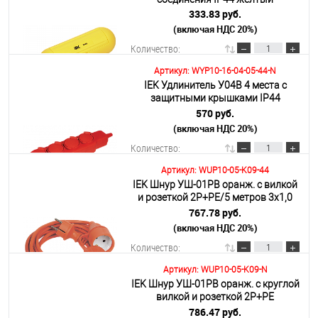
333.83 руб.
(включая НДС 20%)
Количество:
Артикул: WYP10-16-04-05-44-N
IEK Удлинитель У04В 4 места с
В корзину
защитными крышками IP44
2Р+PE/5метров 3х1мм2 16А/250В
570 руб.
(включая НДС 20%)
Подробнее
Количество:
Артикул: WUP10-05-K09-44
IEK Шнур УШ-01РВ оранж. с вилкой
В корзину
и розеткой 2Р+РЕ/5 метров 3х1,0
мм2 IP44
767.78 руб.
(включая НДС 20%)
Подробнее
Количество:
Артикул: WUP10-05-K09-N
IEK Шнур УШ-01РВ оранж. с круглой
В корзину
вилкой и розеткой 2Р+PЕ
3х1,0/5метров
786.47 руб.