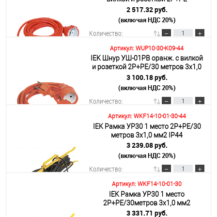
3х1,0/20метров
2 517.32 руб.
(включая НДС 20%)
Подробнее
Количество:
Артикул: WUP10-30-K09-44
IEK Шнур УШ-01РВ оранж. с вилкой
В корзину
и розеткой 2Р+РЕ/30 метров 3х1,0
мм2 IP44
3 100.18 руб.
(включая НДС 20%)
Подробнее
Количество:
Артикул: WKF14-10-01-30-44
IEK Рамка УР30 1 место 2Р+PE/30
В корзину
метров 3х1,0 мм2 IP44
3 239.08 руб.
(включая НДС 20%)
Подробнее
Количество:
Артикул: WKF14-10-01-30
IEK Рамка УР30 1 место
В корзину
2Р+PE/30метров 3х1,0 мм2
3 331.71 руб.