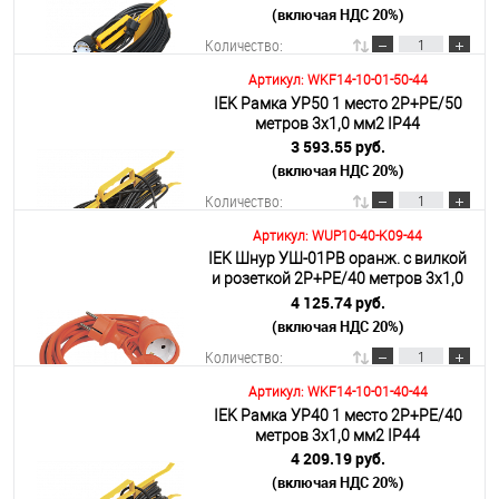
(включая НДС 20%)
Подробнее
Количество:
Артикул: WKF14-10-01-50-44
IEK Рамка УР50 1 место 2Р+PE/50
В корзину
метров 3х1,0 мм2 IP44
3 593.55 руб.
(включая НДС 20%)
Подробнее
Количество:
Артикул: WUP10-40-K09-44
IEK Шнур УШ-01РВ оранж. с вилкой
В корзину
и розеткой 2Р+РЕ/40 метров 3х1,0
мм2 IP44
4 125.74 руб.
(включая НДС 20%)
Подробнее
Количество:
Артикул: WKF14-10-01-40-44
IEK Рамка УР40 1 место 2Р+PE/40
В корзину
метров 3х1,0 мм2 IP44
4 209.19 руб.
(включая НДС 20%)
Подробнее