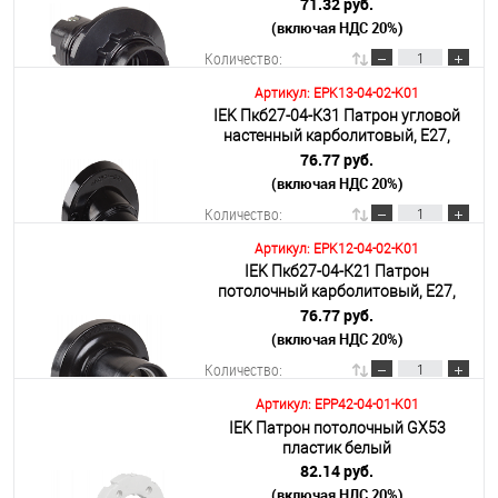
черный
71.32 руб.
(включая НДС 20%)
Подробнее
Количество:
Артикул: EPK13-04-02-K01
IEK Пкб27-04-К31 Патрон угловой
В корзину
настенный карболитовый, Е27,
черный
76.77 руб.
(включая НДС 20%)
Подробнее
Количество:
Артикул: EPK12-04-02-K01
IEK Пкб27-04-К21 Патрон
В корзину
потолочный карболитовый, Е27,
черный
76.77 руб.
(включая НДС 20%)
Подробнее
Количество:
Артикул: EPP42-04-01-K01
IEK Патрон потолочный GX53
В корзину
пластик белый
82.14 руб.
(включая НДС 20%)
Подробнее