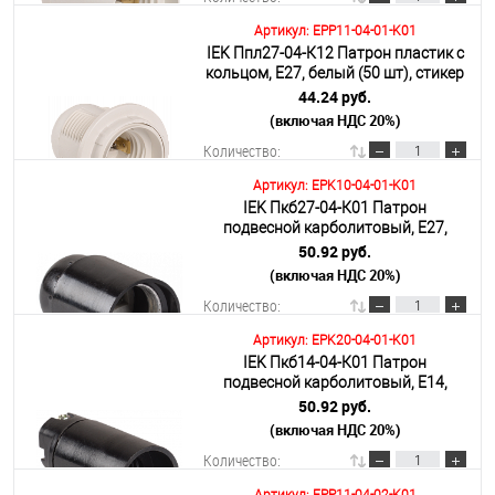
Артикул: EPP11-04-01-K01
IEK Ппл27-04-К12 Патрон пластик с
В корзину
кольцом, Е27, белый (50 шт), стикер
на изделии
44.24 руб.
(включая НДС 20%)
Подробнее
Количество:
Артикул: EPK10-04-01-K01
IEK Пкб27-04-К01 Патрон
В корзину
подвесной карболитовый, Е27,
черный (50 шт)
50.92 руб.
(включая НДС 20%)
Подробнее
Количество:
Артикул: EPK20-04-01-K01
IEK Пкб14-04-К01 Патрон
В корзину
подвесной карболитовый, Е14,
черный (50 шт), стикер на изделии,
50.92 руб.
(включая НДС 20%)
Подробнее
Количество: