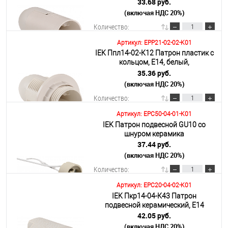
индивидуальный пакет,
33.68 руб.
(включая НДС 20%)
Подробнее
Количество:
Артикул: EPP21-02-02-K01
IEK Ппл14-02-К12 Патрон пластик с
В корзину
кольцом, Е14, белый,
индивидуальный пакет,
35.36 руб.
(включая НДС 20%)
Подробнее
Количество:
Артикул: EPC50-04-01-K01
IEK Патрон подвесной GU10 со
В корзину
шнуром керамика
37.44 руб.
(включая НДС 20%)
Подробнее
Количество:
Артикул: EPC20-04-02-K01
IEK Пкр14-04-К43 Патрон
В корзину
подвесной керамический, Е14
42.05 руб.
(включая НДС 20%)
Подробнее