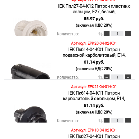
Артикул: EPP11-04-02-K01
IEK Ппл27-04-К12 Патрон пластик с
В корзину
кольцом, Е27, белый,
индивидуальный пакет,
55.97 руб.
(включая НДС 20%)
Подробнее
Количество:
Артикул: EPK20-04-02-K01
IEK Пкб14-04-К01 Патрон
В корзину
подвесной карболитовый, Е14,
черный
61.14 руб.
(включая НДС 20%)
Подробнее
Количество:
Артикул: EPK21-04-01-K01
IEK Пкб14-04-К11 Патрон
В корзину
карболитовый с кольцом, Е14,
черный (50 шт)
61.14 руб.
(включая НДС 20%)
Подробнее
Количество:
Артикул: EPK10-04-02-K01
IEK Пкб27-04-К01 Патрон
В корзину