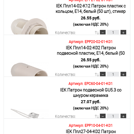
Артикул: EPP21-02-01-K01
IEK Ппл14-02-К12 Патрон пластик с
В корзину
кольцом, Е14, белый (50 шт), стикер
на изделии,
26.55 руб.
(включая НДС 20%)
Подробнее
Количество:
Артикул: EPP20-02-01-K01
IEK Ппл14-02-К02 Патрон
В корзину
подвесной пластик, Е14, белый (50
шт), стикер на изделии,
26.55 руб.
(включая НДС 20%)
Подробнее
Количество:
Артикул: EPC60-04-01-K01
IEK Патрон подвесной GU5.3 со
В корзину
шнуром керамика
27.07 руб.
(включая НДС 20%)
Подробнее
Количество:
Артикул: EPP10-04-01-K01
IEK Ппл27-04-К02 Патрон
В корзину