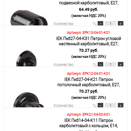
подвесной карболитовый, Е27,
черный
64.49 руб.
(включая НДС 20%)
Подробнее
Количество:
Артикул: EPK13-04-01-K01
IEK Пкб27-04-К31 Патрон угловой
В корзину
настенный карболитовый, Е27,
черный (50 шт)
70.27 руб.
(включая НДС 20%)
Подробнее
Количество:
Артикул: EPK12-04-01-K01
IEK Пкб27-04-К21 Патрон
В корзину
потолочный карболитовый, Е27,
черный (50 шт)
70.27 руб.
(включая НДС 20%)
Подробнее
Количество:
Артикул: EPK21-04-02-K01
IEK Пкб14-04-К11 Патрон
В корзину
карболитовый с кольцом, Е14,