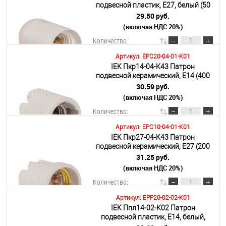
подвесной пластик, Е27, белый (50
шт), стикер на изделии,
29.50 руб.
(включая НДС 20%)
Подробнее
Количество:
Артикул: EPC20-04-01-K01
IEK Пкр14-04-К43 Патрон
В корзину
подвесной керамический, Е14 (400
шт)
30.59 руб.
(включая НДС 20%)
Подробнее
Количество:
Артикул: EPC10-04-01-K01
IEK Пкр27-04-К43 Патрон
В корзину
подвесной керамический, Е27 (200
шт)
31.25 руб.
(включая НДС 20%)
Подробнее
Количество:
Артикул: EPP20-02-02-K01
IEK Ппл14-02-К02 Патрон
В корзину
подвесной пластик, Е14, белый,