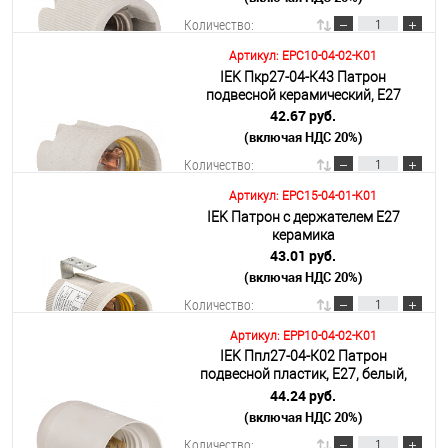
Количество:
Артикул: EPC10-04-02-K01
IEK Пкр27-04-К43 Патрон
В корзину
подвесной керамический, Е27
42.67 руб.
(включая НДС 20%)
Подробнее
Количество:
Артикул: EPC15-04-01-K01
IEK Патрон с держателем Е27
В корзину
керамика
43.01 руб.
(включая НДС 20%)
Подробнее
Количество:
Артикул: EPP10-04-02-K01
IEK Ппл27-04-К02 Патрон
В корзину
подвесной пластик, Е27, белый,
индивидуальный пакет,
44.24 руб.
(включая НДС 20%)
Подробнее
Количество: