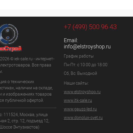
+7 (499) 500 96 43
Email:
info@elstroyshop.ru
График работы
2026 © iek-sale.ru - интернет-
Пн-Пт: с 10:00 до 18:00
электротоваров. Все права
ы.
Сб, Вс: Выходной
ия о технических
Наши сайты:
стиках, наличии на складе,
www.elstroyshop.ru
и и изображениях товаров
ся публичной офертой.
www.itk-sale.ru
www.gauss-led.ru
: 111524, Москва, улица
www.donolux-svet.ru
ая 2, стр. 12, подъезд 12,
.Шоссе Энтузиастов)