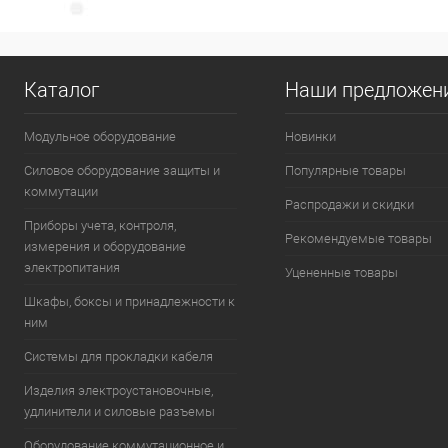
(включа
Количество:
Каталог
Наши предложен
В 
Модульное оборудование
Новинки
К сравнению
Силовое оборудование защиты и
Популярные товары
В избранное
коммутации
Распродажи и скидки
Приборы учета, контроля,
Рекомендуемые товары
измерения и оборудование
электропитания
Уцененные товары
Шкафы, боксы и принадлежности к
ним
Системы для прокладки кабеля
Изделия электроустановочные,
удлинители и силовые разъемы
Оборудование коммутационное и