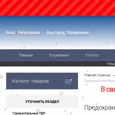
Вход
Регистрация
Ваш город:
Определение
Главная
О компании
Каталог
Наш
•
Главная страница
Каталог товаров
Предохранители-вык
В св
УТОЧНИТЬ РАЗДЕЛ
Предохран
Горизонтальные ПВР
1