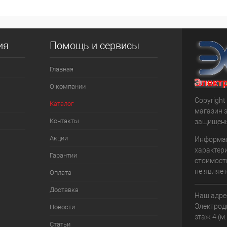
я НДС 20%)
(включая НДС 20%)
Количество:
ия
Помощь и сервисы
корзину
В корзину
Главная
К сравнению
О компании
Под заказ
В избранное
Под заказ
Copyright 
Каталог
магазин 
Контакты
защищен
Акции
Информац
характери
Гарантии
стоимост
не являет
Оплата
Доставка
Наш адрес
Электродн
Новости
этаж 4 (м
Статьи