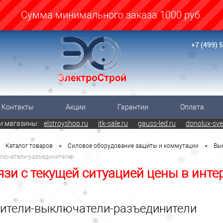
Cумма минимального заказа 1000 руб.
+7 (499) 
Контакты
Акции
Гарантии
Оплата
и магазины:
elstroyshop.ru
itk-sale.ru
gauss-led.ru
donolux-sve
•
•
Каталог товаров
Силовое оборудование защиты и коммутации
Вы
лючатели-разъединители
язи с текущей ситуацией цены в инте
ители-выключатели-разъединители