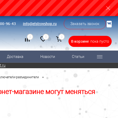
500-96-43
info@elstroyshop.ru
Заказать звонок
0
0
0
В корзине
пока пусто
Доставка
Новости
Статьи
t.ru
•
ключатели-разъединители
рнет-магазине могут меняться