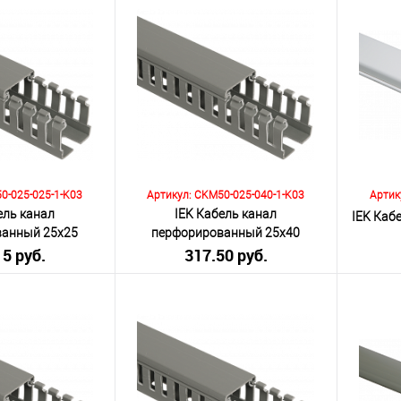
Количество:
Количеств
корзину
В корзину
К сравнению
К сра
Под заказ
В избранное
Под заказ
В изб
0-025-025-1-K03
Артикул: CKM50-025-040-1-K03
Артик
ель канал
IEK Кабель канал
IEK Каб
ванный 25х25
перфорированный 25х40
15 руб.
КТ - М
317.50 руб.
ИМПАКТ - М
я НДС 20%)
(включая НДС 20%)
(
Количество:
Количеств
корзину
В корзину