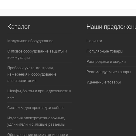
(включа
Количество:
Каталог
Наши предложен
В 
Модульное оборудование
Новинки
К сравнению
Силовое оборудование защиты и
Популярные товары
В избранное
коммутации
Распродажи и скидки
Приборы учета, контроля,
Рекомендуемые товары
измерения и оборудование
электропитания
Уцененные товары
Шкафы, боксы и принадлежности к
ним
Системы для прокладки кабеля
Изделия электроустановочные,
удлинители и силовые разъемы
Оборудование коммутационное и