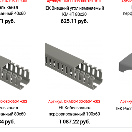
0-040-060-1-K03
Артикул: CKK11D-W-080-020-K01
Артик
ель канал
IEK Внешний угол изменяемый
ванный 40х60
пер
КМНП 80х20
 серия М
71 руб.
625.11 руб.
я НДС 20%)
(включая НДС 20%)
(
Количество:
Количеств
корзину
В корзину
К сравнению
К сра
Под заказ
В избранное
Под заказ
В изб
0-080-060-1-K03
Артикул: CKM50-100-060-1-K03
Артику
ель канал
IEK Кабель-канал
IEK Рас
ванный 80х60
перфорированный 100х60
84 руб.
ПАКТ"
1 087.22 руб.
"ИМПАКТ"