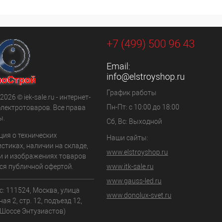
включая НДС 20%)
(включая НДС 20%)
о:
Количество:
+7 (499) 500 96 43
В корзину
В корзину
Email:
внению
К сравнению
info@elstroyshop.ru
ранное
Под заказ
В избранное
Под заказ
График работы
2026 © iek-sale.ru - интернет-
Пн-Пт: с 10:00 до 18:00
электротоваров. Все права
ы.
Сб, Вс: Выходной
ия о технических
Наши сайты:
стиках, наличии на складе,
www.elstroyshop.ru
и и изображениях товаров
ся публичной офертой.
www.itk-sale.ru
www.gauss-led.ru
: 111524, Москва, улица
www.donolux-svet.ru
ая 2, стр. 12, подъезд 12,
.Шоссе Энтузиастов)