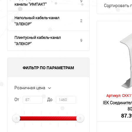
9
каналы "ИМПАКТ"
Сортировать п
Напольный кабель-канал
2
"ЭЛЕКОР"
Плинтусный кабель-канал
9
"ЭЛЕКОР"
ФИЛЬТР ПО ПАРАМЕТРАМ
Розничная цена
Артикул: CKK1
От
До
IEK Соедините
8
87.3
(включа