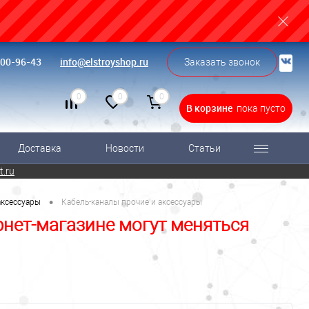
500-96-43
info@elstroyshop.ru
Заказать звонок
0
0
0
В корзине
пока пусто
Доставка
Новости
Статьи
t.ru
•
аксессуары
Кабель-каналы прочие и аксессуары
рнет-магазине могут меняться