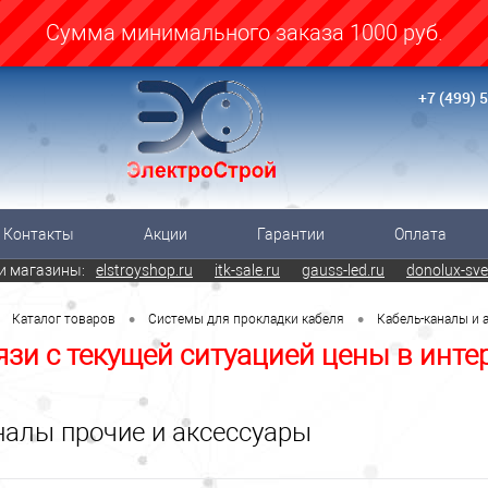
Cумма минимального заказа 1000 руб.
+7 (499) 
Контакты
Акции
Гарантии
Оплата
и магазины:
elstroyshop.ru
itk-sale.ru
gauss-led.ru
donolux-sve
•
•
Каталог товаров
Системы для прокладки кабеля
Кабель-каналы и 
язи с текущей ситуацией цены в инте
налы прочие и аксессуары