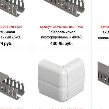
К сравнению
К сра
Под заказ
В избранное
Под заказ
В изб
0-025-060-1-K03
Артикул: CKM50-040-040-1-K03
Артик
ель канал
IEK Кабель канал
IEK 
ванный 25х60
перфорированный 40х40
наполь
74 руб.
КТ - М
430.95 руб.
"ИМПАКТ" - М
я НДС 20%)
(включая НДС 20%)
(
Количество:
Количеств
корзину
В корзину
К сравнению
К сра
Под заказ
В избранное
Под заказ
В изб