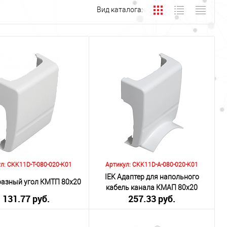
Вид каталога:
л: CKK11D-T-080-020-K01
Артикул: CKK11D-A-080-020-K01
IEK Адаптер для напольного
бразный угол КМТП 80х20
кабель канала КМАП 80х20
131.77 руб.
257.33 руб.
включая НДС 20%)
(включая НДС 20%)