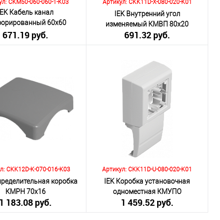
ул: CKM50-060-060-1-K03
Артикул: CKK11D-X-080-020-K01
IEK Кабель канал
IEK Внутренний угол
форированный 60х60
изменяемый КМВП 80х20
671.19 руб.
ИМПАКТ - М
691.32 руб.
включая НДС 20%)
(включая НДС 20%)
о:
Количество:
В корзину
В корзину
внению
К сравнению
ранное
Под заказ
В избранное
Под заказ
л: CKK12D-K-070-016-K03
Артикул: CKK11D-U-080-020-K01
пределительная коробка
IEK Коробка установочная
КМРН 70х16
одноместная КМУПО
1 183.08 руб.
1 459.52 руб.