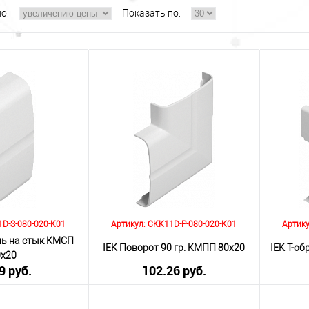
о:
Показать по:
1D-S-080-020-K01
Артикул: CKK11D-P-080-020-K01
Артику
ль на стык КМСП
IEK Поворот 90 гр. КМПП 80х20
IEK Т-о
0х20
9 руб.
102.26 руб.
я НДС 20%)
(включая НДС 20%)
(