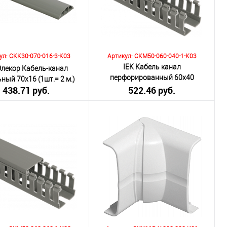
внению
К сравнению
ранное
Под заказ
В избранное
Под заказ
ул: CKK30-070-016-3-K03
Артикул: CKM50-060-040-1-K03
IEK Кабель канал
Элекор Кабель-канал
перфорированный 60х40
ный 70х16 (1шт.= 2 м.)
438.71 руб.
522.46 руб.
ИМПАКТ - М
включая НДС 20%)
(включая НДС 20%)
о:
Количество:
В корзину
В корзину
внению
К сравнению
ранное
Под заказ
В избранное
Под заказ