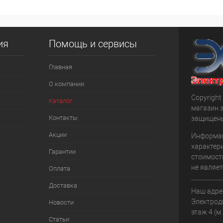
я НДС 20%)
(включая НДС 20%)
(
Количество:
Количеств
ия
Помощь и сервисы
корзину
В корзину
Главная
К сравнению
К сра
О компании
Под заказ
В избранное
Под заказ
В изб
Copyright 
Каталог
магазин 
Контакты
защищен
Акции
Информац
характери
Гарантии
стоимост
не являет
Оплата
Доставка
Наш адрес
Электродн
Новости
этаж 4 (м
Статьи