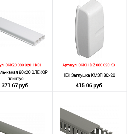
о:
Количество:
В корзину
В корзину
внению
К сравнению
ранное
Под заказ
В избранное
Под заказ
ул: CKK20-080-020-1-K01
Артикул: CKK11D-Z-080-020-K01
ель-канал 80х20 ЭЛЕКОР
IEK Заглушка КМЗП 80х20
плинтус
371.67 руб.
415.06 руб.
включая НДС 20%)
(включая НДС 20%)
о:
Количество:
В корзину
В корзину