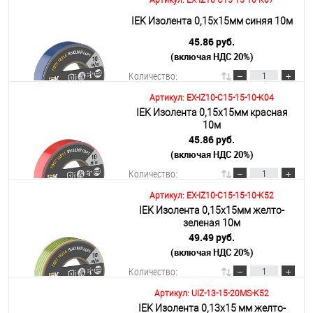
Артикул: EX-IZ10-C15-15-10-K07
В корзину
IEK Изолента 0,15х15мм синяя 10м
45.86 руб.
(включая НДС 20%)
Подробнее
Количество:
Артикул: EX-IZ10-C15-15-10-K04
IEK Изолента 0,15х15мм красная
В корзину
10м
45.86 руб.
(включая НДС 20%)
Подробнее
Количество:
Артикул: EX-IZ10-C15-15-10-K52
IEK Изолента 0,15х15мм желто-
В корзину
зеленая 10м
49.49 руб.
(включая НДС 20%)
Подробнее
Количество:
Артикул: UIZ-13-15-20MS-K52
IEK Изолента 0,13х15 мм желто-
В корзину