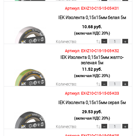
Артикул: EX-IZ10-C15-15-05-K01
В корзину
IEK Изолента 0,15х15мм белая 5м
10.68 руб.
(включая НДС 20%)
Подробнее
Количество:
Артикул: EX-IZ10-C15-15-05-K52
IEK Изолента 0,15х15мм желто-
В корзину
зеленая 5м
11.52 руб.
(включая НДС 20%)
Подробнее
Количество:
Артикул: EX-IZ10-C15-15-05-K03
В корзину
IEK Изолента 0,15х15мм серая 5м
29.53 руб.
(включая НДС 20%)
Подробнее
Количество: