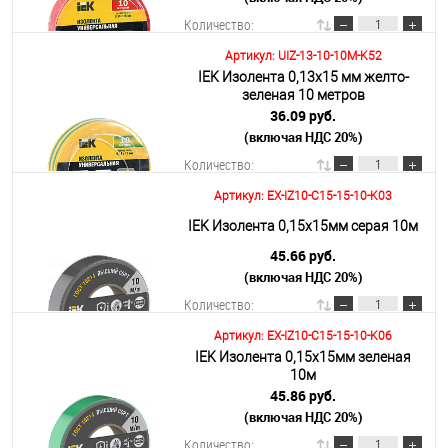
Количество:
Артикул: UIZ-13-10-10M-K52
IEK Изолента 0,13х15 мм желто-
В корзину
зеленая 10 метров
36.09 руб.
(включая НДС 20%)
Подробнее
Количество:
Артикул: EX-IZ10-C15-15-10-K03
В корзину
IEK Изолента 0,15х15мм серая 10м
45.66 руб.
(включая НДС 20%)
Подробнее
Количество:
Артикул: EX-IZ10-C15-15-10-K06
IEK Изолента 0,15х15мм зеленая
В корзину
10м
45.86 руб.
(включая НДС 20%)
Подробнее
Количество: